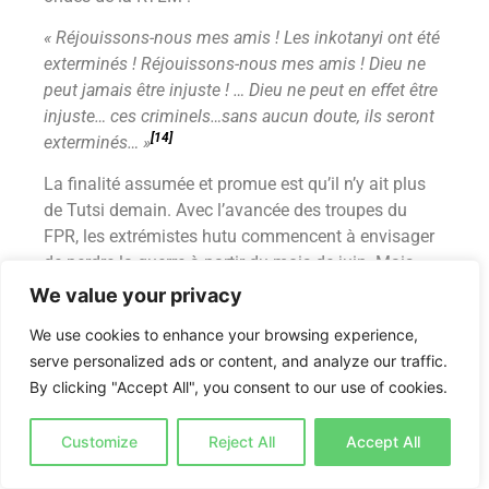
« Réjouissons-nous mes amis ! Les inkotanyi ont été
exterminés ! Réjouissons-nous mes amis ! Dieu ne
peut jamais être injuste ! … Dieu ne peut en effet être
injuste… ces criminels…sans aucun doute, ils seront
[14]
exterminés… »
La finalité assumée et promue est qu’il n’y ait plus
de Tutsi demain. Avec l’avancée des troupes du
FPR, les extrémistes hutu commencent à envisager
de perdre la guerre à partir du mois de juin. Mais
cela ne signifie pas qu’il faut perdre également celle
We value your privacy
du génocide :
We use cookies to enhance your browsing experience,
Notre pays donc, cette clique de Tutsis l’a endeuillé,
serve personalized ads or content, and analyze our traffic.
mais je crois que nous approchons de plus en plus
By clicking "Accept All", you consent to our use of cookies.
ce que j’appellerais l’aurore… l’aurore, pour les jeunes
enfants qui ne le sauraient pas, il s’agit du petit
Customize
Reject All
Accept All
matin. Donc au petit matin… à la naissance du jour…
nous sommes en train de nous acheminer vers des