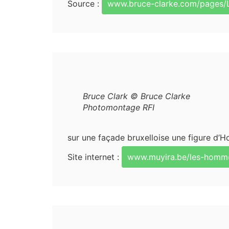
Source :
www.bruce-clarke.com/pages
Bruce Clark © Bruce Clarke
Photomontage RFI
sur une façade bruxelloise une figure d’
Site internet :
www.muyira.be/les-homm