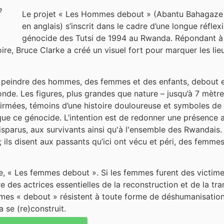
e
Le projet « Les Hommes debout » (Abantu Bahagaze
en anglais) s’inscrit dans le cadre d’une longue réflex
génocide des Tutsi de 1994 au Rwanda. Répondant à 
re, Bruce Clarke a créé un visuel fort pour marquer les lie
 de peindre des hommes, des femmes et des enfants, debout et
nde. Les figures, plus grandes que nature – jusqu’à 7 mètr
ffirmées, témoins d’une histoire douloureuse et symboles de 
ue ce génocide. L’intention est de redonner une présence aux
disparus, aux survivants ainsi qu'à l'ensemble des Rwandai
t ; ils disent aux passants qu’ici ont vécu et péri, des fem
érie, « Les femmes debout ». Si les femmes furent des victim
tre des actrices essentielles de la reconstruction et de la 
es « debout » résistent à toute forme de déshumanisation. El
 se (re)construit.